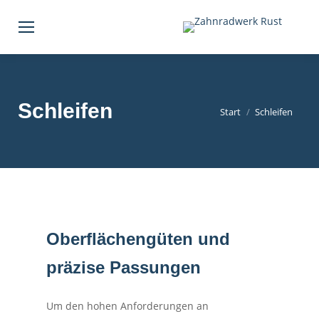
Schleifen
Sie befinden sich hier:
Start
Schleifen
Oberflächengüten und
präzise Passungen
Um den hohen Anforderungen an